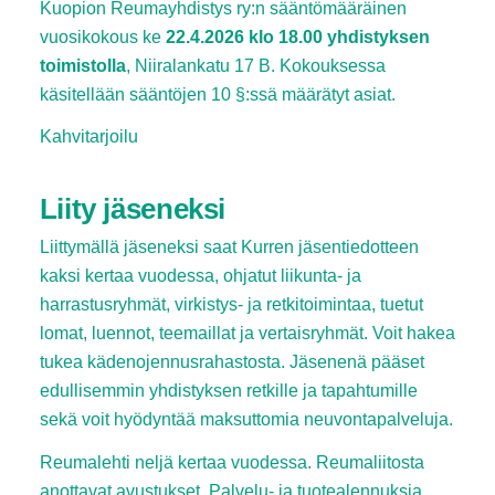
Kuopion Reumayhdistys ry:n sääntömääräinen
vuosikokous ke
22.4.2026 klo 18.00 yhdistyksen
toimistolla
, Niiralankatu 17 B. Kokouksessa
käsitellään sääntöjen 10 §:ssä määrätyt asiat.
Kahvitarjoilu
Liity jäseneksi
Liittymällä jäseneksi saat Kurren jäsentiedotteen
kaksi kertaa vuodessa, ohjatut liikunta- ja
harrastusryhmät, virkistys- ja retkitoimintaa, tuetut
lomat, luennot, teemaillat ja vertaisryhmät. Voit hakea
tukea kädenojennusrahastosta. Jäsenenä pääset
edullisemmin yhdistyksen retkille ja tapahtumille
sekä voit hyödyntää maksuttomia neuvontapalveluja.
Reumalehti neljä kertaa vuodessa. Reumaliitosta
anottavat avustukset. Palvelu- ja tuotealennuksia.