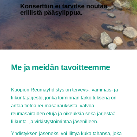
Konserttiin ei tarvitse noutaa
erillistä pääsylippua.
Me ja meidän tavoitteemme
Kuopion Reumayhdistys on terveys-, vammais- ja
liikuntajärjestö, jonka toiminnan tarkoituksena on
antaa tietoa reumasairauksista, valvoa
reumasairaiden etuja ja oikeuksia sekä järjestää
liikunta- ja virkistystoimintaa jäsenilleen.
Yhdistyksen jäseneksi voi liittyä kuka tahansa, joka